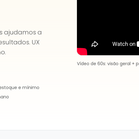
Is ajudamos a
esultados. UX
o.
Vídeo de 60s: visão geral + 
 estoque e mínimo
mano