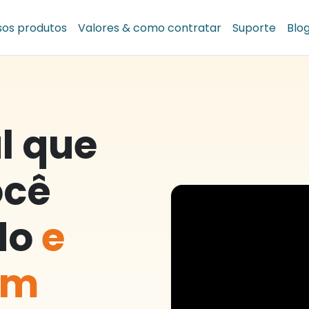
sos produtos
Valores & como contratar
Suporte
Blo
l que
ocê
do
e
om