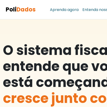
Poli
Dados
Aprenda agora
Entenda nos
O sistema fisca
entende que v
está começan
cresce junto c